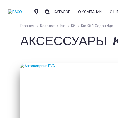
КАТАЛОГ
О КОМПАНИИ
О Ш
Главная
Каталог
Kia
K5
Kia K5 1 Седан 4дв.
АКСЕССУАРЫ K
КОМПАНИЯ
КО
АВТОШТОРКИ
СОТРУДНИЧЕСТВО
ОТ
КОНТАКТНАЯ ИНФО
ЧА
НАКИДКИ
ГД
АРОМАТИЗАТОРЫ
ФО
АВТОКОВРИ
УС
БЛ
EVA