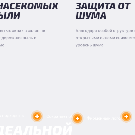
 НАСЕКОМЫХ
ЗАЩИТА ОТ
ПЫЛИ
ШУМА
ытых окнах в салон не
Благодаря особой структуре 
т дорожная пыль и
открытыми окнами снижаетс
ые
уровень шума
 подходят к
Сохраняет обзор
Фирменный логотип
ДЕАЛЬНОЙ