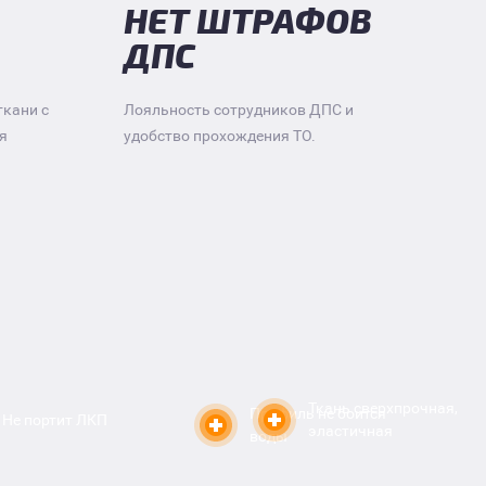
НЕТ ШТРАФОВ
ДПС
ткани с
Лояльность сотрудников ДПС и
я
удобство прохождения ТО.
Ткань сверхпрочная,
Профиль не боится
Не портит ЛКП
эластичная
воды