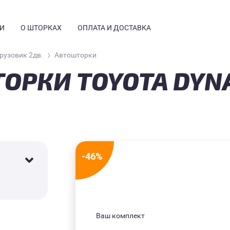
И
О ШТОРКАХ
ОПЛАТА И ДОСТАВКА
Грузовик 2дв.
Автошторки
ОРКИ TOYOTA DYNA
Я
КОНСТРУКЦИЯ
ЧЕСТВО
ОТЗЫВЫ
АЯ ИНФОРМАЦИЯ
ЧАСТЫЕ ВОПРОСЫ
ГДЕ КУПИТЬ
ФОТОГАЛЕРЕЯ
-46%
УСТАНОВКА
БЛОГ
Ваш комплект