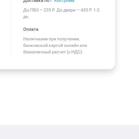
Доставка по
г. Кострома
До ПВЗ —
235 Р
. До двери —
435 Р
. 1-2
дн.
Оплата
Наличными при получении,
банковской картой онлайн или
безналичный расчет (с НДС).