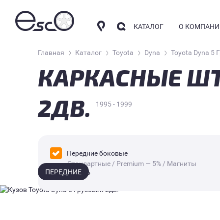
КАТАЛОГ
О КОМПАНИ
Главная
Каталог
Toyota
Dyna
Toyota Dyna 5 
КАРКАСНЫЕ ШТ
КОМПАНИ
АВТОШТОРКИ
СОТРУДНИ
2ДВ.
1995 - 1999
КОНТАКТН
НАКИДКИ
Формат
Стандартные
АРОМАТИЗАТОРЫ
Светопропускаемость
Premium — 5%
Передние боковые
Стандартные / Premium — 5% / Магниты
ПЕРЕДНИЕ
2 500 Р
Крепление
Магниты