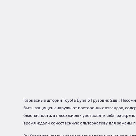
Каркасные шторки Toyota Dyna 5 Грузовик 2дв.. Несом
быть защищен снаружи от посторонних взглядов, соде
безопасности, а пассажиры чувствовать себя раскреп
время ждали качественную альтернативу для замены п
Выбирая тонировку каркасного исполнения клиенты п