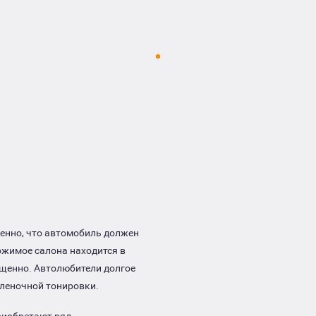
ненно, что автомобиль должен
ржимое салона находится в
ощенно. Автолюбители долгое
леночной тонировки.
риобретают ряд