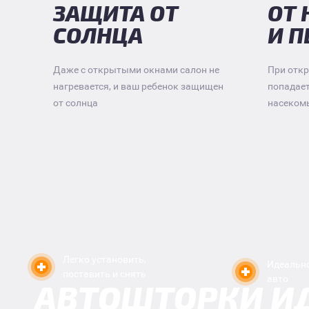
ЗАЩИТА ОТ
ОТ
СОЛНЦА
И 
Даже с открытыми окнами салон не
При откр
нагревается, и ваш ребенок защищен
попадае
от солнца
насеком
Легко установить,
Идеально
поставить и снять
авто
АВТОШТОРКИ И