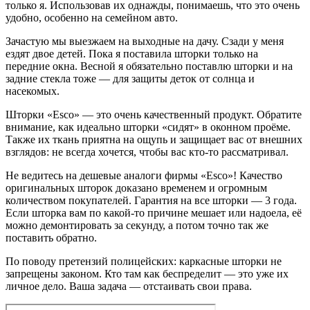
только я. Использовав их однажды, понимаешь, что это очень
удобно, особенно на семейном авто.
Зачастую мы выезжаем на выходные на дачу. Сзади у меня
ездят двое детей. Пока я поставила шторки только на
передние окна. Весной я обязательно поставлю шторки и на
задние стекла тоже — для защиты деток от солнца и
насекомых.
Шторки «Esco» — это очень качественный продукт. Обратите
внимание, как идеально шторки «сидят» в оконном проёме.
Также их ткань приятна на ощупь и защищает вас от внешних
взглядов: не всегда хочется, чтобы вас кто-то рассматривал.
Не ведитесь на дешевые аналоги фирмы «Esco»! Качество
оригинальных шторок доказано временем и огромным
количеством покупателей. Гарантия на все шторки — 3 года.
Если шторка вам по какой-то причине мешает или надоела, её
можно демонтировать за секунду, а потом точно так же
поставить обратно.
По поводу претензий полицейских: каркасные шторки не
запрещены законом. Кто там как беспределит — это уже их
личное дело. Ваша задача — отстаивать свои права.