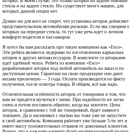
шторки. В моем случае, это только шторки на задние боковые
стекла и на заднее стекло. Но существует много машин, для
которых данной опции нет.
Думаю ни для кого не секрет, что установка шторок добавляет
представительским автомобилям роскоши. Если мы говорим о
шторках на передние стекла, то тут уже речь идет о личном
комфорте водителя и пассажиров.
Я хотел бы вам рассказать про такую компанию как «Esco».
Эти ребята являются лидерами по изготовлению каркасных
шторок и других автоаксессуаров. В комплекте со шторками
идет удобный чехол. Ребята из компании «Esco»
разрабатывают шторки под любой автомобиль на заказ и по
доступным ценам. Гарантию на свою продукцию они дают
весьма приличную — 3 года. Оплата производится по факту
получения, после осмотра товара. В общем, всё как надо.
Отличительная особенность шторок от тонировки в том, что
вам не придется мучиться с ними. При надобности их легко
снять и потом поставить обратно, когда вы захотите. Цена
шторок, в сравнении с той же тонировкой, будет намного
лояльнее. Да и насекомых с пылью вы тоже уже не запустите
в свой автомобиль. Компания работает уже больше 5-ти лет и
имеет массу положительных отзывов от довольных клиентов.
Важно, что к каждому клиенту будет индивидуальный подход.