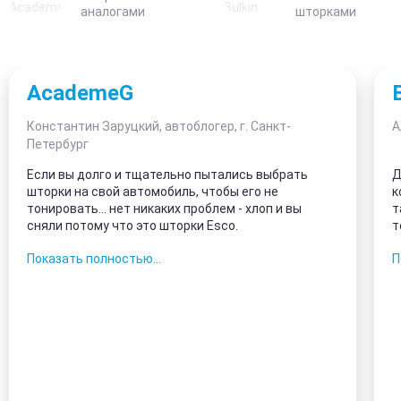
аналогами
шторками
AcademeG
Константин Заруцкий, автоблогер, г. Санкт-
А
Петербург
Если вы долго и тщательно пытались выбрать
Д
шторки на свой автомобиль, чтобы его не
к
тонировать... нет никаких проблем - хлоп и вы
т
сняли потому что это шторки Esco.
т
з
Показать полностью...
П
к