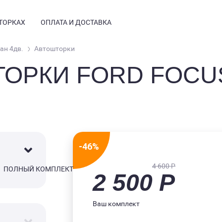
ТОРКАХ
ОПЛАТА И ДОСТАВКА
ан 4дв.
Автошторки
ОРКИ FORD FOCUS
НСТРУКЦИЯ
ТЗЫВЫ
РМАЦИЯ
СТЫЕ ВОПРОСЫ
Е КУПИТЬ
ТОГАЛЕРЕЯ
-46%
ТАНОВКА
4 600 Р
ПОЛНЫЙ КОМПЛЕКТ
2 500 Р
ОГ
800
Ваш комплект