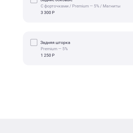
С форточками /
Premium — 5% / Магниты
Крепление
Магниты
3 300 Р
Светопропускаемость
Premium — 5%
Задняя шторка
Premium — 5%
1 250 Р