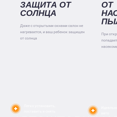
ЗАЩИТА ОТ
ОТ
СОЛНЦА
НА
ПЫ
Даже с открытыми окнами салон не
нагревается, и ваш ребенок защищен
При откр
от солнца
попадае
насеком
Легко установить,
Идеально
поставить и снять
авто