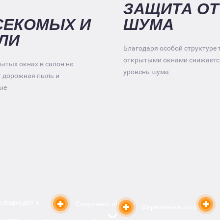
ЗАЩИТА ОТ
СЕКОМЫХ И
ШУМА
ЛИ
Благодаря особой структуре 
открытыми окнами снижаетс
ытых окнах в салон не
уровень шума
т дорожная пыль и
ые
 подходят к
Сохраняет обзор
Фирменный логотип