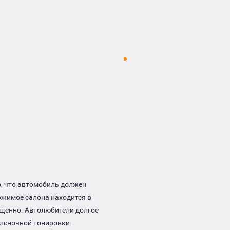
о, что автомобиль должен
ржимое салона находится в
ощенно. Автолюбители долгое
леночной тонировки.