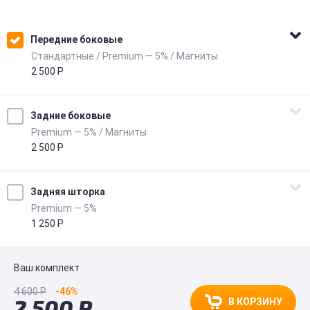
Передние боковые
Стандартные / Premium — 5% / Магниты
2 500 Р
Формат
Стандартные
Задние боковые
Светопропускаемость
Premium — 5% / Магниты
Premium — 5%
2 500 Р
Крепление
Магниты
Светопропускаемость
Premium — 5%
Задняя шторка
Крепление
Premium — 5%
Магниты
1 250 Р
Светопропускаемость
Premium — 5%
Ваш комплект
4 600 Р
-46%
2 500 Р
В КОРЗИНУ