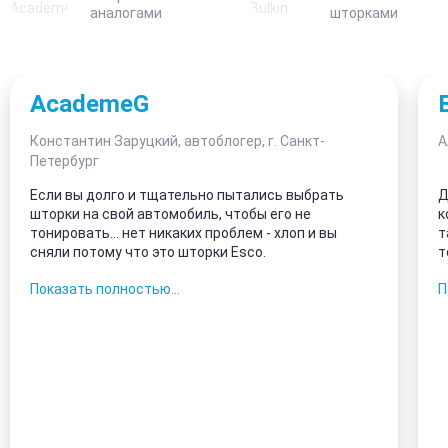
аналогами
шторками
AcademeG
Константин Заруцкий, автоблогер, г. Санкт-
А
Петербург
Если вы долго и тщательно пытались выбрать
Д
шторки на свой автомобиль, чтобы его не
к
тонировать... нет никаких проблем - хлоп и вы
т
сняли потому что это шторки Esco.
т
з
Показать полностью...
П
к