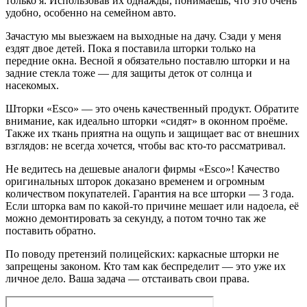
только я. Использовав их однажды, понимаешь, что это очень
удобно, особенно на семейном авто.
Зачастую мы выезжаем на выходные на дачу. Сзади у меня
ездят двое детей. Пока я поставила шторки только на
передние окна. Весной я обязательно поставлю шторки и на
задние стекла тоже — для защиты деток от солнца и
насекомых.
Шторки «Esco» — это очень качественный продукт. Обратите
внимание, как идеально шторки «сидят» в оконном проёме.
Также их ткань приятна на ощупь и защищает вас от внешних
взглядов: не всегда хочется, чтобы вас кто-то рассматривал.
Не ведитесь на дешевые аналоги фирмы «Esco»! Качество
оригинальных шторок доказано временем и огромным
количеством покупателей. Гарантия на все шторки — 3 года.
Если шторка вам по какой-то причине мешает или надоела, её
можно демонтировать за секунду, а потом точно так же
поставить обратно.
По поводу претензий полицейских: каркасные шторки не
запрещены законом. Кто там как беспределит — это уже их
личное дело. Ваша задача — отстаивать свои права.