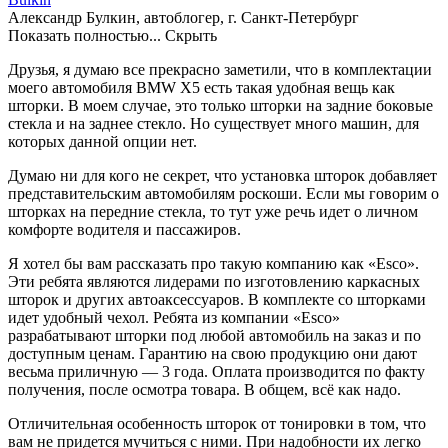
Александр Булкин, автоблогер, г. Санкт-Петербург
Показать полностью...
Скрыть
Друзья, я думаю все прекрасно заметили, что в комплектации
моего автомобиля BMW X5 есть такая удобная вещь как
шторки. В моем случае, это только шторки на задние боковые
стекла и на заднее стекло. Но существует много машин, для
которых данной опции нет.
Думаю ни для кого не секрет, что установка шторок добавляет
представительским автомобилям роскоши. Если мы говорим о
шторках на передние стекла, то тут уже речь идет о личном
комфорте водителя и пассажиров.
Я хотел бы вам рассказать про такую компанию как «Esco».
Эти ребята являются лидерами по изготовлению каркасных
шторок и других автоаксессуаров. В комплекте со шторками
идет удобный чехол. Ребята из компании «Esco»
разрабатывают шторки под любой автомобиль на заказ и по
доступным ценам. Гарантию на свою продукцию они дают
весьма приличную — 3 года. Оплата производится по факту
получения, после осмотра товара. В общем, всё как надо.
Отличительная особенность шторок от тонировки в том, что
вам не придется мучиться с ними. При надобности их легко