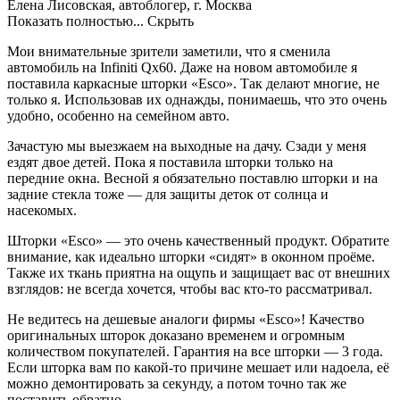
Елена Лисовская, автоблогер, г. Москва
Показать полностью...
Скрыть
Мои внимательные зрители заметили, что я сменила
автомобиль на Infiniti Qx60. Даже на новом автомобиле я
поставила каркасные шторки «Esco». Так делают многие, не
только я. Использовав их однажды, понимаешь, что это очень
удобно, особенно на семейном авто.
Зачастую мы выезжаем на выходные на дачу. Сзади у меня
ездят двое детей. Пока я поставила шторки только на
передние окна. Весной я обязательно поставлю шторки и на
задние стекла тоже — для защиты деток от солнца и
насекомых.
Шторки «Esco» — это очень качественный продукт. Обратите
внимание, как идеально шторки «сидят» в оконном проёме.
Также их ткань приятна на ощупь и защищает вас от внешних
взглядов: не всегда хочется, чтобы вас кто-то рассматривал.
Не ведитесь на дешевые аналоги фирмы «Esco»! Качество
оригинальных шторок доказано временем и огромным
количеством покупателей. Гарантия на все шторки — 3 года.
Если шторка вам по какой-то причине мешает или надоела, её
можно демонтировать за секунду, а потом точно так же
поставить обратно.