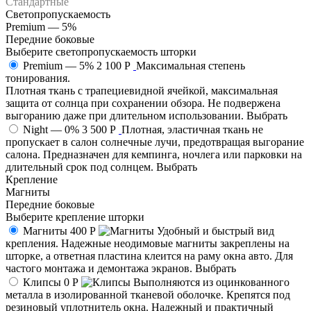
Стандартные
Светопропускаемость
Premium — 5%
Передние боковые
Выберите светопропускаемость шторки
Premium — 5%
2 100 Р
Максимальная степень
тонирования.
Плотная ткань с трапециевидной ячейкой, максимальная
защита от солнца при сохранении обзора. Не подвержена
выгоранию даже при длительном использовании.
Выбрать
Night — 0%
3 500 Р
Плотная, эластичная ткань не
пропускает в салон солнечные лучи, предотвращая выгорание
салона. Предназначен для кемпинга, ночлега или парковки на
длительный срок под солнцем.
Выбрать
Крепление
Магниты
Передние боковые
Выберите крепление шторки
Магниты
400 Р
Удобный и быстрый вид
крепления. Надежные неодимовые магниты закреплены на
шторке, а ответная пластина клеится на раму окна авто. Для
частого монтажа и демонтажа экранов.
Выбрать
Клипсы
0 Р
Выполняются из оцинкованного
металла в изолированной тканевой оболочке. Крепятся под
резиновый уплотнитель окна. Надежный и практичный