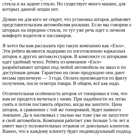
стекла и на заднее стекло. Но существует много машин, для
которых данной опции нет.
Думаю ни для кого не секрет, что установка шторок добавляет
представительским автомобилям роскоши. Если мы говорим о
шторках на передние стекла, то тут уже речь идет о личном
комфорте водителя и пассажиров.
Я хотел бы вам рассказать про такую компанию как «Esco».
Эти ребята являются лидерами по изготовлению каркасных
шторок и других автоаксессуаров. В комплекте со шторками
идет удобный чехол. Ребята из компании «Esco»
разрабатывают шторки под любой автомобиль на заказ и по
доступным ценам. Гарантию на свою продукцию они дают
весьма приличную — 3 года. Оплата производится по факту
получения, после осмотра товара. В общем, всё как надо.
Отличительная особенность шторок от тонировки в том, что
вам не придется мучиться с ними. При надобности их легко
снять и потом поставить обратно, когда вы захотите. Цена
шторок, в сравнении с той же тонировкой, будет намного
лояльнее. Да и насекомых с пылью вы тоже уже не запустите
в свой автомобиль. Компания работает уже больше 5-ти лет и
имеет массу положительных отзывов от довольных клиентов.
Важно, что к каждому клиенту будет индивидуальный подход.