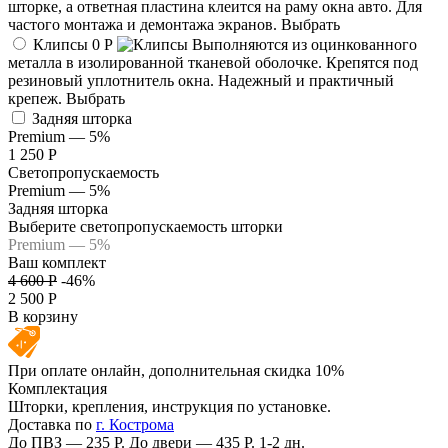
шторке, а ответная пластина клеится на раму окна авто. Для
частого монтажа и демонтажа экранов.
Выбрать
Клипсы
0 Р
Выполняются из оцинкованного
металла в изолированной тканевой оболочке. Крепятся под
резиновый уплотнитель окна. Надежный и практичный
крепеж.
Выбрать
Задняя шторка
Premium — 5%
1 250 Р
Светопропускаемость
Premium — 5%
Задняя шторка
Выберите светопропускаемость шторки
Premium — 5%
Ваш комплект
4 600 Р
-46%
2 500 Р
В корзину
При оплате онлайн, дополнительная скидка 10%
Комплектация
Шторки, крепления, инструкция по установке.
Доставка по
г. Кострома
До ПВЗ —
235 Р
. До двери —
435 Р
. 1-2 дн.