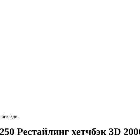
чбек 3дв.
T250 Рестайлинг хетчбэк 3D
200