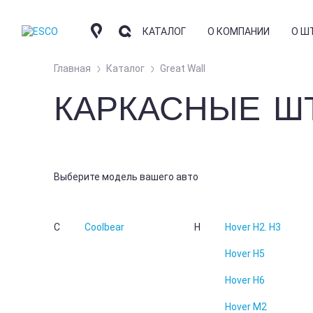
КАТАЛОГ
О КОМПАНИИ
О Ш
Главная
Каталог
Great Wall
КАРКАСНЫЕ Ш
КОМПАНИЯ
КО
АВТОШТОРКИ
СОТРУДНИЧЕСТВО
ОТ
КОНТАКТНАЯ ИНФО
ЧА
НАКИДКИ
Выберите модель вашего авто
ГД
АРОМАТИЗАТОРЫ
ФО
УС
C
Coolbear
H
Hover H2. H3
БЛ
Hover H5
Hover H6
Hover M2