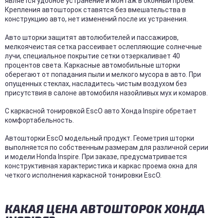
является удобное устранение и монтаж в оконный проем.
Крепления автошторок ставятся без вмешательства в
конструкцию авто, нет изменений после их устранения.
Авто шторки защитят автолюбителей и пассажиров,
мелкоячеистая сетка рассеивает ослепляющие солнечные
лучи, специальное покрытие сетки отзеркаливает 40
процентов света. Каркасные автомобильные шторки
оберегают от попадания пыли и мелкого мусора в авто. При
опущенных стеклах, насладитесь чистым воздухом без
присутствия в салоне автомобиля назойливых мух и комаров.
С каркасной тонировкой EscO авто Хонда Inspire обретает
комфортабельность.
Автошторки EscO модельный продукт. Геометрия шторки
выполняется по собственным размерам для различной серии
и модели Honda Inspire. При заказе, предусматривается
конструктивная характеристика и каркас проема окна для
четкого исполнения каркасной тонировки EscO.
КАКАЯ ЦЕНА АВТОШТОРОК ХОНДА