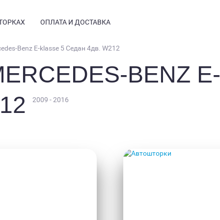
ТОРКАХ
ОПЛАТА И ДОСТАВКА
edes-Benz E-klasse 5 Седан 4дв. W212
ERCEDES-BENZ E-
НСТРУКЦИЯ
ТЗЫВЫ
212
2009 - 2016
РМАЦИЯ
СТЫЕ ВОПРОСЫ
Е КУПИТЬ
ТОГАЛЕРЕЯ
ТАНОВКА
ОГ
КИ
АВТО