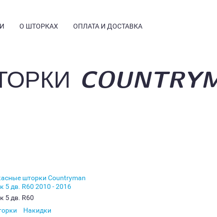
И
О ШТОРКАХ
ОПЛАТА И ДОСТАВКА
ТОРКИ COUNTRY
Я
КОНСТРУКЦИЯ
ЧЕСТВО
ОТЗЫВЫ
АЯ ИНФОРМАЦИЯ
ЧАСТЫЕ ВОПРОСЫ
ГДЕ КУПИТЬ
ФОТОГАЛЕРЕЯ
УСТАНОВКА
БЛОГ
к 5 дв. R60
торки
Накидки