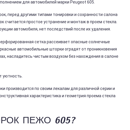
полнением для автомобилей марки Peugeot 605.
ок, перед другими типами тонировки и сохранности салона
 считается простое устранение и монтаж в проем стекла.
укции автомобиля, нет последствий после их удаления.
 перфорированная сетка рассеивает опасные солнечные
Каркасные автомобильные шторки оградят от проникновения
клах, насладитесь чистым воздухом без нахождения в салоне
т уютность.
ки производится по своим лекалам для различной серии и
конструктивная характеристика и геометрия проема стекла
РОК ПЕЖО 605?