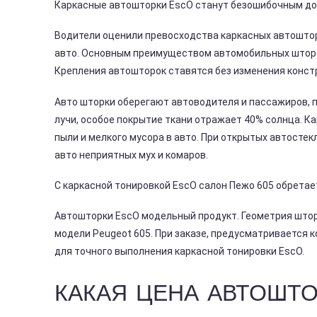
Каркасные автошторки EscO станут безошибочным до
Водители оценили превосходства каркасных автоштор
авто. Основным преимуществом автомобильных шторок
Крепления автошторок ставятся без изменения констр
Авто шторки оберегают автоводителя и пассажиров,
лучи, особое покрытие ткани отражает 40% солнца. 
пыли и мелкого мусора в авто. При открытых автосте
авто неприятных мух и комаров.
С каркасной тонировкой EscO салон Пежо 605 обретае
Автошторки EscO модельный продукт. Геометрия штор
модели Peugeot 605. При заказе, предусматривается 
для точного выполнения каркасной тонировки EscO.
КАКАЯ ЦЕНА АВТОШТО