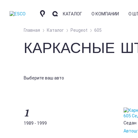
КАТАЛОГ
О КОМПАНИИ
О Ш
Главная
Каталог
Peugeot
605
КАРКАСНЫЕ ШТ
КОМПАНИЯ
КО
АВТОШТОРКИ
СОТРУДНИЧЕСТВО
ОТ
КОНТАКТНАЯ ИНФО
ЧА
НАКИДКИ
Выберите ваш авто
ГД
АРОМАТИЗАТОРЫ
ФО
УС
1
БЛ
Седан
1989 - 1999
Автош