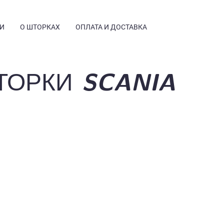
И
О ШТОРКАХ
ОПЛАТА И ДОСТАВКА
ТОРКИ SCANIA
Я
КОНСТРУКЦИЯ
ЧЕСТВО
ОТЗЫВЫ
АЯ ИНФОРМАЦИЯ
ЧАСТЫЕ ВОПРОСЫ
ГДЕ КУПИТЬ
ФОТОГАЛЕРЕЯ
УСТАНОВКА
БЛОГ