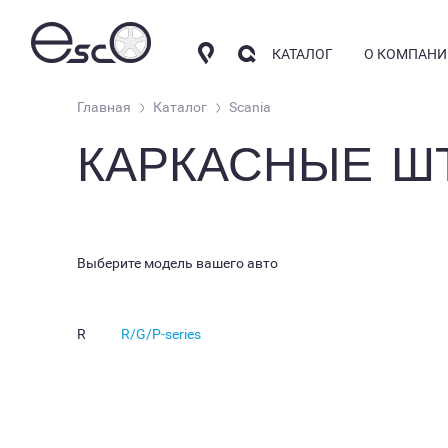
КАТАЛОГ
О КОМПАНИ
Главная
Каталог
Scania
КАРКАСНЫЕ Ш
КОМПАНИ
АВТОШТОРКИ
СОТРУДНИ
КОНТАКТН
НАКИДКИ
Выберите модель вашего авто
АРОМАТИЗАТОРЫ
R
R/G/P-series