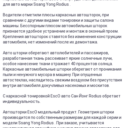
для авто марки Ssang Yong Rodius .
Водители отметили плюсы каркасных автошторок, при
сравнении с другими видами тонировки и защиты салона
машины. Бесспорным плюсом автомобильных шторок
признается удобное устранение и монтаж в оконный проем.
Крепления автошторок ставятся без изменения конструкции
автомобиля, нет изменений после их демонтажа.
Авто шторки оберегают автолюбителей и пассажиров,
разработанная ткань рассеивает яркие солнечные лучи,
особое нанесение ткани отражает 40 процентов солнца.
Каркасные автомобильные шторки оберегают от проникания
пыли и ненужного мусора в машину. При опущенных
автостеклах, насладитесь свежим воздухом без присутствия
внутри автомобиля докучливых насекомых и москитов.
С каркасной тонировкой EscO авто Сан Йонг Rodius обретает
индивидуальность.
Автошторки EscO модельный продукт. Геометрия шторки
производится по собственным размерам для каждой серии и
модели Ssang Yong Rodius . При заказе, учитывается