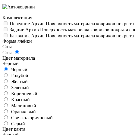
Комплектация
Передние
Архив
Поверхность материала ковриков покрыта
Задние
Архив
Поверхность материала ковриков покрыта сп
Багажник
Архив
Поверхность материала ковриков покрыта 
Форма ячейки
Сота
Сота
Цвет материала
Черный
Черный
Голубой
Желтый
Зеленый
Коричневый
Красный
Малиновый
Оранжевый
Светло-коричневый
Серый
Цвет канта
Черный