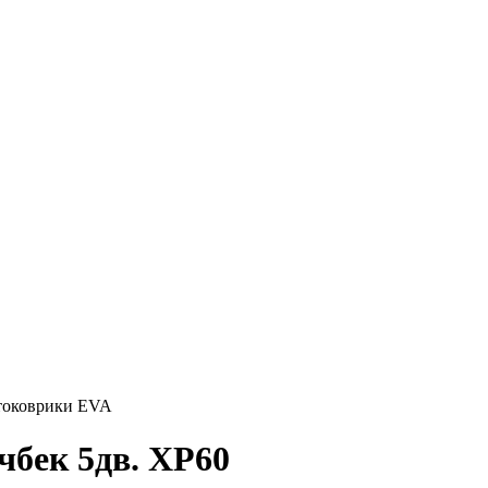
токоврики EVA
чбек 5дв. XP60