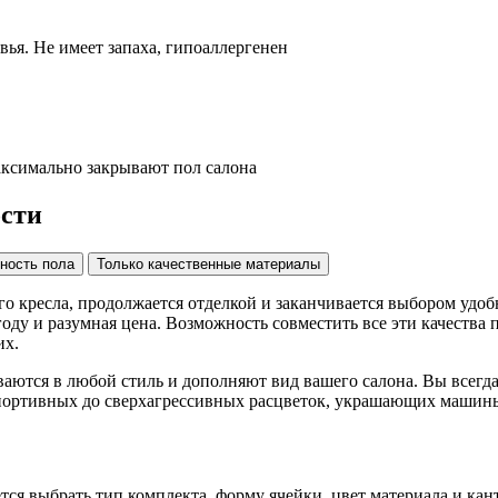
ья. Не имеет запаха, гипоаллергенен
аксимально закрывают пол салона
ости
ность пола
Только качественные материалы
го кресла, продолжается отделкой и заканчивается выбором удобн
оду и разумная цена. Возможность совместить все эти качества 
их.
аются в любой стиль и дополняют вид вашего салона. Вы всегд
спортивных до сверхагрессивных расцветок, украшающих машин
ется выбрать тип комплекта, форму ячейки, цвет материала и ка