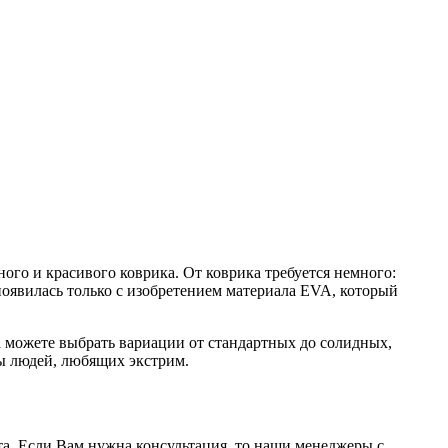
ого и красивого коврика. От коврика требуется немного:
появилась только с изобретением материала EVA, который
а можете выбрать вариации от стандартных до солидных,
ы людей, любящих экстрим.
нта. Если Вам нужна консультация, то наши менеджеры с