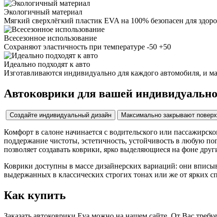
Экологичный материал
Мягкий сверхлёгкий пластик EVA на 100% безопасен для здоров
Всесезонное использование
Сохраняют эластичность при температуре -50 +50
Идеально подходят к авто
Изготавливаются индивидуально для каждого автомобиля, и м
Автоковрики для вашей индивидуальн
Создайте индивидуальный дизайн
Максимально закрывают поверх
Комфорт в салоне начинается с водительского или пассажирско
поддержание чистоты, эстетичность, устойчивость в любую пог
позволяет создавать коврики, ярко выделяющиеся на фоне друг
Коврики доступны в массе дизайнерских вариаций: они вписыв
выдержанных в классических строгих тонах или же от ярких 
Как купить
Заказать автоковрики Eva можно на нашем сайте. От Вас требу