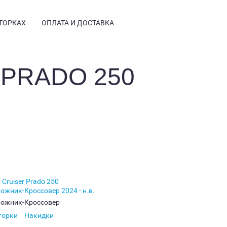
ТОРКАХ
ОПЛАТА И ДОСТАВКА
 PRADO 250
НСТРУКЦИЯ
ТЗЫВЫ
РМАЦИЯ
СТЫЕ ВОПРОСЫ
Е КУПИТЬ
ТОГАЛЕРЕЯ
ТАНОВКА
ОГ
рожник-Кроссовер
торки
Накидки