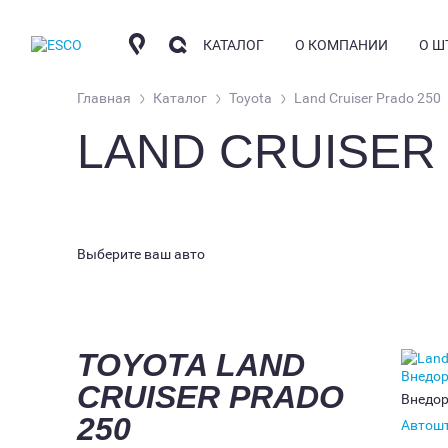
КАТАЛОГ
О КОМПАНИИ
О Ш
Главная
Каталог
Toyota
Land Cruiser Prado 250
LAND CRUISER
КОМПАНИЯ
КО
АВТОШТОРКИ
СОТРУДНИЧЕСТВО
О
КОНТАКТНАЯ ИНФО
ЧА
НАКИДКИ
Выберите ваш авто
ГД
АРОМАТИЗАТОРЫ
ФО
УС
БЛ
TOYOTA LAND
CRUISER PRADO
Внедо
250
Автош