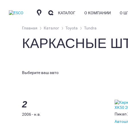
КАТАЛОГ
О КОМПАНИИ
О Ш
Главная
Каталог
Toyota
Tundra
КАРКАСНЫЕ Ш
КОМПАНИЯ
КО
АВТОШТОРКИ
СОТРУДНИЧЕСТВО
О
КОНТАКТНАЯ ИНФО
ЧА
НАКИДКИ
Выберите ваш авто
ГД
АРОМАТИЗАТОРЫ
ФО
УС
БЛ
2
Пикап
2006 - н.в.
Автош