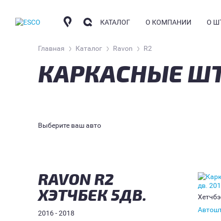
КАТАЛОГ
О КОМПАНИИ
О Ш
Главная
Каталог
Ravon
R2
КАРКАСНЫЕ ШТ
КОМПАНИЯ
КО
АВТОШТОРКИ
СОТРУДНИЧЕСТВО
О
КОНТАКТНАЯ ИНФО
ЧА
НАКИДКИ
Выберите ваш авто
ГД
АРОМАТИЗАТОРЫ
ФО
УС
БЛ
RAVON R2
ХЭТЧБЕК 5ДВ.
Хетчбэ
Автош
2016 - 2018