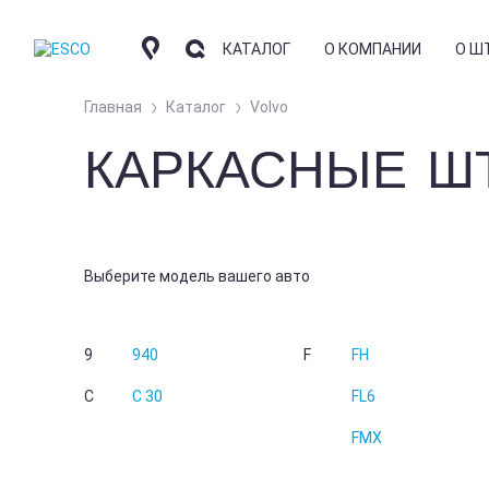
КАТАЛОГ
О КОМПАНИИ
О Ш
Главная
Каталог
Volvo
КАРКАСНЫЕ Ш
КОМПАНИЯ
КО
АВТОШТОРКИ
СОТРУДНИЧЕСТВО
ОТ
КОНТАКТНАЯ ИНФО
ЧА
НАКИДКИ
Выберите модель вашего авто
ГД
АРОМАТИЗАТОРЫ
ФО
УС
9
940
F
FH
БЛ
C
C 30
FL6
FMX