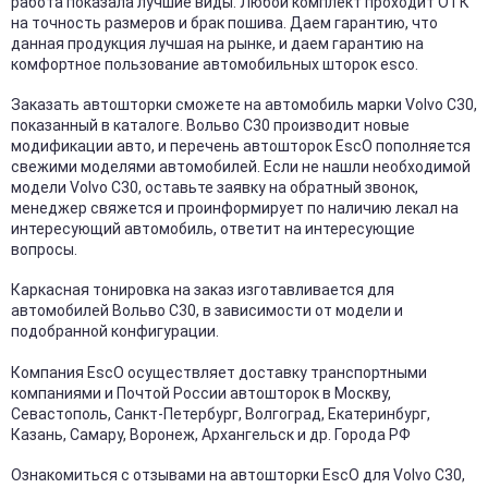
работа показала лучшие виды. Любой комплект проходит ОТК
на точность размеров и брак пошива. Даем гарантию, что
данная продукция лучшая на рынке, и даем гарантию на
комфортное пользование автомобильных шторок esco.
Заказать автошторки сможете на автомобиль марки Volvo С30,
показанный в каталоге. Вольво С30 производит новые
модификации авто, и перечень автошторок EscO пополняется
свежими моделями автомобилей. Если не нашли необходимой
модели Volvo С30, оставьте заявку на обратный звонок,
менеджер свяжется и проинформирует по наличию лекал на
интересующий автомобиль, ответит на интересующие
вопросы.
Каркасная тонировка на заказ изготавливается для
автомобилей Вольво С30, в зависимости от модели и
подобранной конфигурации.
Компания EscO осуществляет доставку транспортными
компаниями и Почтой России автошторок в Москву,
Севастополь, Санкт-Петербург, Волгоград, Екатеринбург,
Казань, Самару, Воронеж, Архангельск и др. Города РФ
Ознакомиться с отзывами на автошторки EscO для Volvo С30,